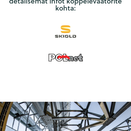
detailsemat infot koppelevaatorite
kohta: