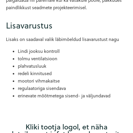
paigaldada nii paremale kui ka vasakule poole, pakkudes
paindlikkust seadmete projekteerimisel.
Lisavarustus
Lisaks on saadaval valik läbimõeldud lisavarustust nagu
Lindi jooksu kontroll
tolmu ventilatsioon
plahvatusluuk
redeli kinnitused
mootori vihmakaitse
regulaatoriga sisendava
erinevate mõõtmetega sisend- ja väljundavad
Kliki tootja logol, et näha