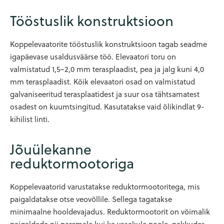
Tööstuslik konstruktsioon
Koppelevaatorite tööstuslik konstruktsioon tagab seadme
igapäevase usaldusväärse töö. Elevaatori toru on
valmistatud 1,5–2,0 mm terasplaadist, pea ja jalg kuni 4,0
mm terasplaadist. Kõik elevaatori osad on valmistatud
galvaniseeritud terasplaatidest ja suur osa tähtsamatest
osadest on kuumtsingitud. Kasutatakse vaid õlikindlat 9-
kihilist linti.
Jõuülekanne
reduktormootoriga
Koppelevaatorid varustatakse reduktormootoritega, mis
paigaldatakse otse veovõllile. Sellega tagatakse
minimaalne hooldevajadus. Reduktormootorit on võimalik