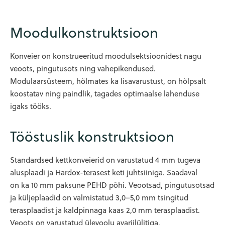
Moodulkonstruktsioon
Konveier on konstrueeritud moodulsektsioonidest nagu
veoots, pingutusots ning vahepikendused.
Modulaarsüsteem, hõlmates ka lisavarustust, on hõlpsalt
koostatav ning paindlik, tagades optimaalse lahenduse
igaks tööks.
Tööstuslik konstruktsioon
Standardsed kettkonveierid on varustatud 4 mm tugeva
alusplaadi ja Hardox-terasest keti juhtsiiniga. Saadaval
on ka 10 mm paksune PEHD põhi. Veootsad, pingutusotsad
ja küljeplaadid on valmistatud 3,0–5,0 mm tsingitud
terasplaadist ja kaldpinnaga kaas 2,0 mm terasplaadist.
Veoots on varustatud ülevoolu avariilülitiga.