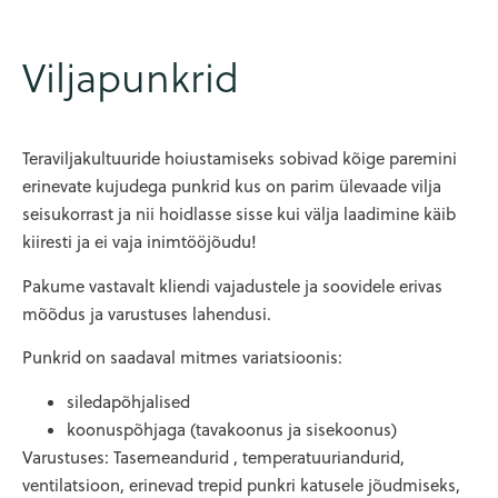
Viljapunkrid
Teraviljakultuuride hoiustamiseks sobivad kõige paremini
erinevate kujudega punkrid kus on parim ülevaade vilja
seisukorrast ja nii hoidlasse sisse kui välja laadimine käib
kiiresti ja ei vaja inimtööjõudu!
Pakume vastavalt kliendi vajadustele ja soovidele erivas
mõõdus ja varustuses lahendusi.
Punkrid on saadaval mitmes variatsioonis:
siledapõhjalised
koonuspõhjaga (tavakoonus ja sisekoonus)
Varustuses: Tasemeandurid , temperatuuriandurid,
ventilatsioon, erinevad trepid punkri katusele jõudmiseks,