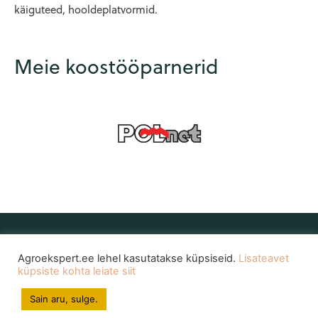
käiguteed, hooldeplatvormid.
Meie koostööparnerid
Agroekspert.ee lehel kasutatakse küpsiseid.
Lisateavet
küpsiste kohta leiate siit
Sain aru, sulge.